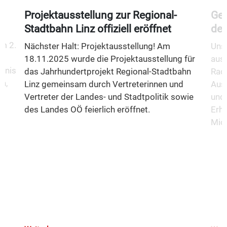
Projektausstellung zur Regional-
Gem
Stadtbahn Linz offiziell eröffnet
des
m 2.
Nächster Halt: Projektausstellung! Am
Unse
18.11.2025 wurde die Projektausstellung für
aus
fnis
das Jahrhundertprojekt Regional-Stadtbahn
Rad
n,
Linz gemeinsam durch Vertreterinnen und
Aus
Vertreter der Landes- und Stadtpolitik sowie
und 
des Landes OÖ feierlich eröffnet.
Erha
Mio.