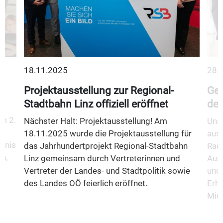
18.11.2025
28.
Projektausstellung zur Regional-
Gem
Stadtbahn Linz offiziell eröffnet
des
m 2.
Nächster Halt: Projektausstellung! Am
Unse
18.11.2025 wurde die Projektausstellung für
aus
fnis
das Jahrhundertprojekt Regional-Stadtbahn
Rad
n,
Linz gemeinsam durch Vertreterinnen und
Aus
Vertreter der Landes- und Stadtpolitik sowie
und 
des Landes OÖ feierlich eröffnet.
Erha
Mio.