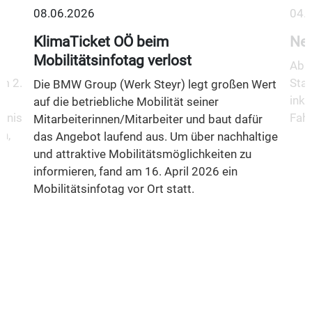
08.06.2026
04.
KlimaTicket OÖ beim
Neu
Mobilitätsinfotag verlost
Ab 1
m 2.
Stad
Die BMW Group (Werk Steyr) legt großen Wert
inkl
auf die betriebliche Mobilität seiner
fnis
Fahr
Mitarbeiterinnen/Mitarbeiter und baut dafür
n,
das Angebot laufend aus. Um über nachhaltige
und attraktive Mobilitätsmöglichkeiten zu
informieren, fand am 16. April 2026 ein
Mobilitätsinfotag vor Ort statt.