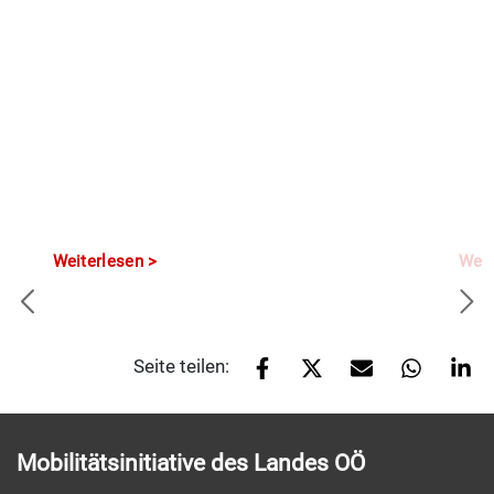
Weiterlesen
Weit
Seite teilen:
Mobilitätsinitiative des Landes OÖ