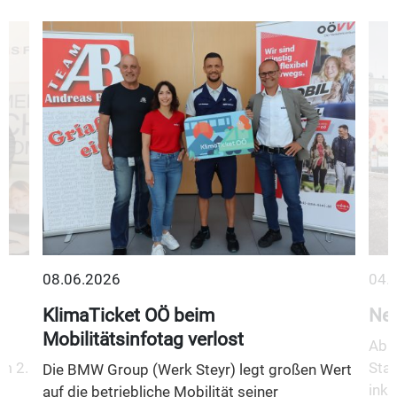
08.06.2026
04.
KlimaTicket OÖ beim
Neu
Mobilitätsinfotag verlost
Ab 1
m 2.
Stad
Die BMW Group (Werk Steyr) legt großen Wert
inkl
auf die betriebliche Mobilität seiner