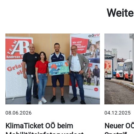
Weite
08.06.2026
04.12.2025
t
KlimaTicket OÖ beim
Neuer OÖ