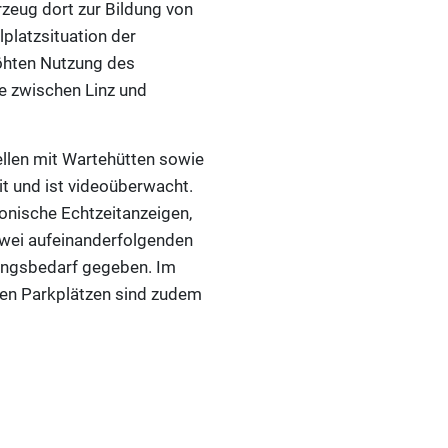
rzeug dort zur Bildung von
lplatzsituation der
höhten Nutzung des
se zwischen Linz und
llen mit Wartehütten sowie
it und ist videoüberwacht.
onische Echtzeitanzeigen,
zwei aufeinanderfolgenden
rungsbedarf gegeben. Im
gen Parkplätzen sind zudem