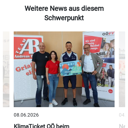
Weitere News aus diesem
Schwerpunkt
08.06.2026
04.
KlimaTicket OÖ beim
Neu