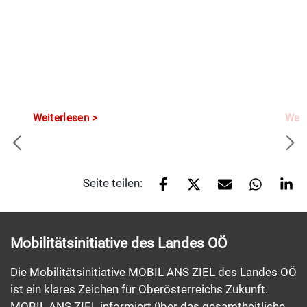
Weiterlesen
Weit
Seite teilen:
Mobilitätsinitiative des Landes OÖ
Die Mobilitätsinitiative MOBIL ANS ZIEL des Landes OÖ
ist ein klares Zeichen für Oberösterreichs Zukunft.
MOBIL ANS ZIEL informiert über das gesamtheitliche