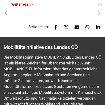
Weiterlesen
Weit
Seite teilen:
Mobilitätsinitiative des Landes OÖ
Die Mobilitätsinitiative MOBIL ANS ZIEL des Landes OÖ
ist ein klares Zeichen für Oberösterreichs Zukunft.
MOBIL ANS ZIEL informiert über das gesamtheitliche
Angebot, geplante Maßnahmen und Services und
möchte Sie motivieren, umweltfreundliche
Mobilitätsformen zu nutzen. Gestalten wir gemeinsam
ein zukunftsfähiges Mobilitätssystem mit Klimaschutz-,
Umweltschutz- und Nachhaltigkeitszielen verbunden
mit wirtschaftlichem Wohlstand, verfügbaren