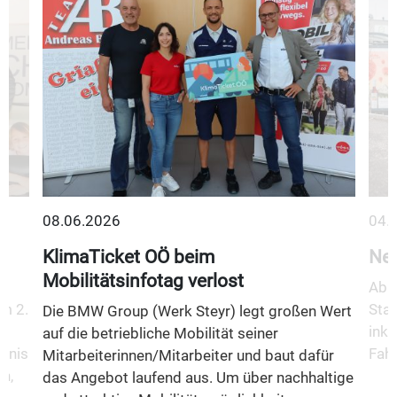
08.06.2026
04.
KlimaTicket OÖ beim
Neu
Mobilitätsinfotag verlost
Ab 1
m 2.
Stad
Die BMW Group (Werk Steyr) legt großen Wert
inkl
auf die betriebliche Mobilität seiner
fnis
Fahr
Mitarbeiterinnen/Mitarbeiter und baut dafür
n,
das Angebot laufend aus. Um über nachhaltige