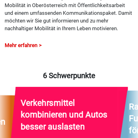
Mobilität in Oberösterreich mit Öffentlichkeitsarbeit
und einem umfassenden Kommunikationspaket. Damit
möchten wir Sie gut informieren und zu mehr
nachhaltiger Mobilität in Ihrem Leben motivieren.
Mehr erfahren
6 Schwerpunkte
Verkehrsmittel
Ra
kombinieren und Autos
Fu
en
besser auslasten
fö