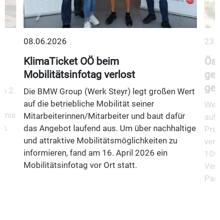
08.06.2026
23.
KlimaTicket OÖ beim
Öst
Mobilitätsinfotag verlost
gem
gew
m 2.
Die BMW Group (Werk Steyr) legt großen Wert
auf die betriebliche Mobilität seiner
Wer 
fnis
Mitarbeiterinnen/Mitarbeiter und baut dafür
auf 
n,
das Angebot laufend aus. Um über nachhaltige
Prei
und attraktive Mobilitätsmöglichkeiten zu
vera
informieren, fand am 16. April 2026 ein
100 
Mobilitätsinfotag vor Ort statt.
Verk
Part