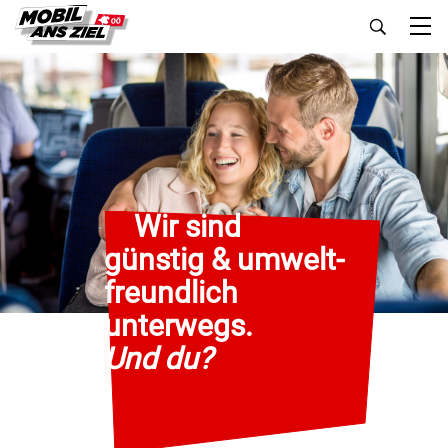
Die Mobilitätsinitiative des Land
Wir sind
günstig & umwelt-
freundlich
unterwegs.
Und du?