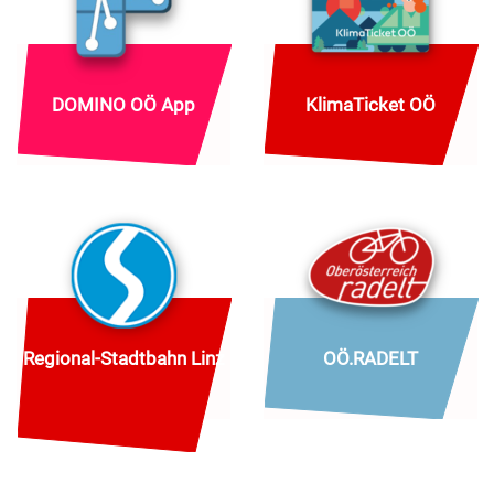
DOMINO OÖ App
KlimaTicket OÖ
Regional-Stadtbahn Linz
OÖ.RADELT